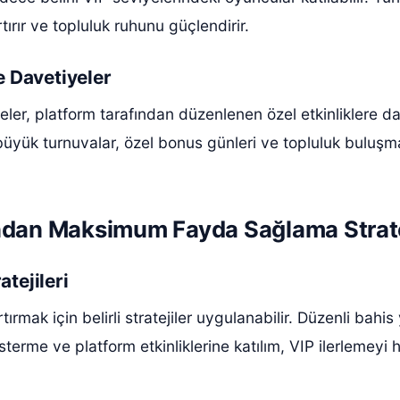
tırır ve topluluk ruhunu güçlendirir.
e Davetiyeler
ler, platform tarafından düzenlenen özel etkinliklere dav
e büyük turnuvalar, özel bonus günleri ve topluluk buluşm
dan Maksimum Fayda Sağlama Stratej
tejileri
tırmak için belirli stratejiler uygulanabilir. Düzenli bahis
terme ve platform etkinliklerine katılım, VIP ilerlemeyi 