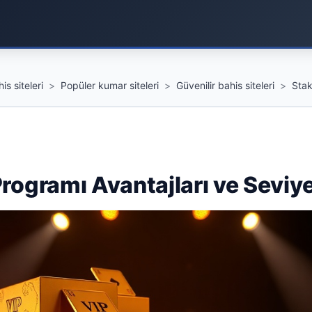
is siteleri
>
Popüler kumar siteleri
>
Güvenilir bahis siteleri
>
Sta
rogramı Avantajları ve Seviye