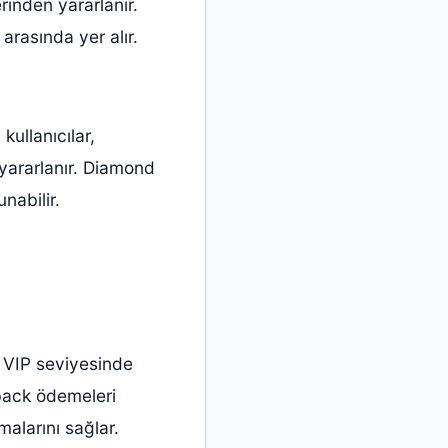
rinden yararlanır.
arasında yer alır.
ullanıcılar,
 yararlanır. Diamond
nabilir.
r VIP seviyesinde
eback ödemeleri
malarını sağlar.