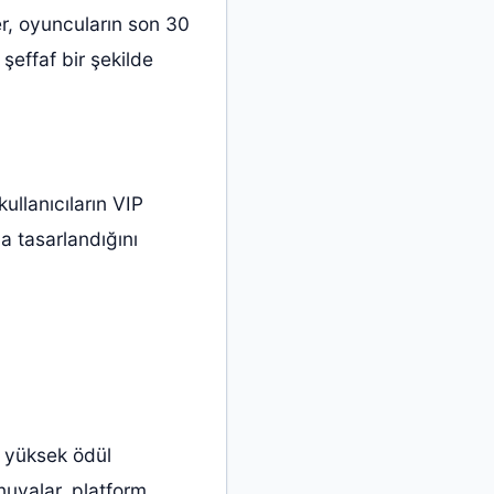
er, oyuncuların son 30
şeffaf bir şekilde
kullanıcıların VIP
a tasarlandığını
a yüksek ödül
rnuvalar, platform