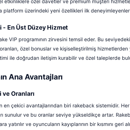
el etkinliklere özel davetler ve premium müşteri hizmetle
 platform üzerindeki yeni özellikleri ilk deneyimleyenler 
 - En Üst Düzey Hizmet
ke VIP programının zirvesini temsil eder. Bu seviyedeki k
nları, özel bonuslar ve kişiselleştirilmiş hizmetlerden
imi ile doğrudan iletişim kurabilir ve özel taleplerde bulu
ın Ana Avantajları
 ve Oranları
 en çekici avantajlarından biri rakeback sistemidir. He
arı sunulur ve bu oranlar seviye yükseldikçe artar. Rak
ra yatırılır ve oyuncuların kayıplarının bir kısmını geri al