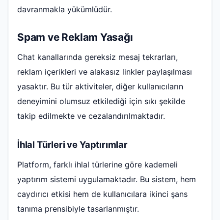
davranmakla yükümlüdür.
Spam ve Reklam Yasağı
Chat kanallarında gereksiz mesaj tekrarları,
reklam içerikleri ve alakasız linkler paylaşılması
yasaktır. Bu tür aktiviteler, diğer kullanıcıların
deneyimini olumsuz etkilediği için sıkı şekilde
takip edilmekte ve cezalandırılmaktadır.
İhlal Türleri ve Yaptırımlar
Platform, farklı ihlal türlerine göre kademeli
yaptırım sistemi uygulamaktadır. Bu sistem, hem
caydırıcı etkisi hem de kullanıcılara ikinci şans
tanıma prensibiyle tasarlanmıştır.