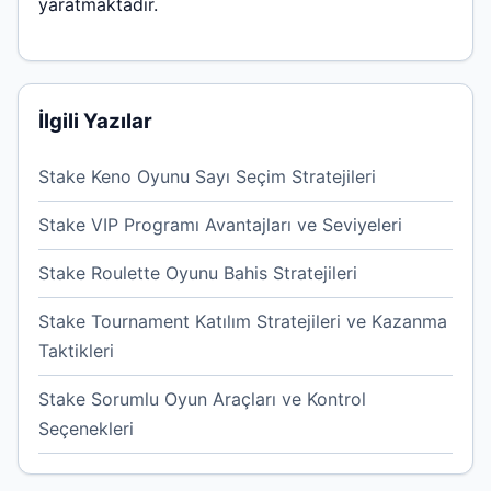
yaratmaktadır.
İlgili Yazılar
Stake Keno Oyunu Sayı Seçim Stratejileri
Stake VIP Programı Avantajları ve Seviyeleri
Stake Roulette Oyunu Bahis Stratejileri
Stake Tournament Katılım Stratejileri ve Kazanma
Taktikleri
Stake Sorumlu Oyun Araçları ve Kontrol
Seçenekleri