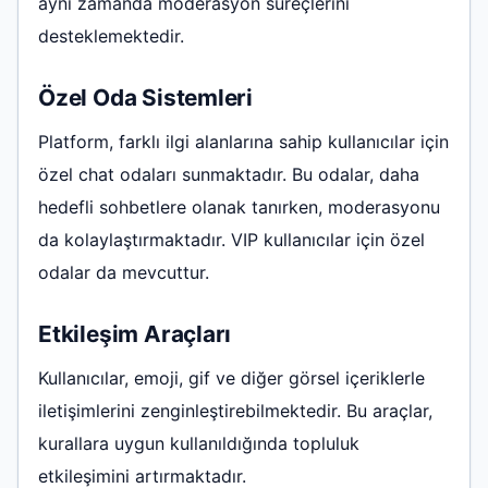
aynı zamanda moderasyon süreçlerini
desteklemektedir.
Özel Oda Sistemleri
Platform, farklı ilgi alanlarına sahip kullanıcılar için
özel chat odaları sunmaktadır. Bu odalar, daha
hedefli sohbetlere olanak tanırken, moderasyonu
da kolaylaştırmaktadır. VIP kullanıcılar için özel
odalar da mevcuttur.
Etkileşim Araçları
Kullanıcılar, emoji, gif ve diğer görsel içeriklerle
iletişimlerini zenginleştirebilmektedir. Bu araçlar,
kurallara uygun kullanıldığında topluluk
etkileşimini artırmaktadır.