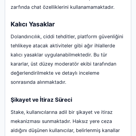
zarfında chat özelliklerini kullanamamaktadır.
Kalıcı Yasaklar
Dolandırıcılık, ciddi tehditler, platform güvenliğini
tehlikeye atacak aktiviteler gibi ağır ihlallerde
kalıcı yasaklar uygulanabilmektedir. Bu tür
kararlar, üst düzey moderatör ekibi tarafından
değerlendirilmekte ve detaylı inceleme
sonrasında alınmaktadır.
Şikayet ve İtiraz Süreci
Stake, kullanıcılarına adil bir şikayet ve itiraz
mekanizması sunmaktadır. Haksız yere ceza
aldığını düşünen kullanıcılar, belirlenmiş kanallar