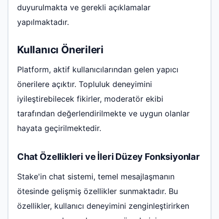
duyurulmakta ve gerekli açıklamalar
yapılmaktadır.
Kullanıcı Önerileri
Platform, aktif kullanıcılarından gelen yapıcı
önerilere açıktır. Topluluk deneyimini
iyileştirebilecek fikirler, moderatör ekibi
tarafından değerlendirilmekte ve uygun olanlar
hayata geçirilmektedir.
Chat Özellikleri ve İleri Düzey Fonksiyonlar
Stake'in chat sistemi, temel mesajlaşmanın
ötesinde gelişmiş özellikler sunmaktadır. Bu
özellikler, kullanıcı deneyimini zenginleştirirken