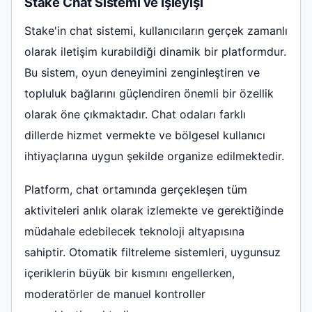
Stake Chat Sistemi ve İşleyişi
Stake'in chat sistemi, kullanıcıların gerçek zamanlı
olarak iletişim kurabildiği dinamik bir platformdur.
Bu sistem, oyun deneyimini zenginleştiren ve
topluluk bağlarını güçlendiren önemli bir özellik
olarak öne çıkmaktadır. Chat odaları farklı
dillerde hizmet vermekte ve bölgesel kullanıcı
ihtiyaçlarına uygun şekilde organize edilmektedir.
Platform, chat ortamında gerçekleşen tüm
aktiviteleri anlık olarak izlemekte ve gerektiğinde
müdahale edebilecek teknoloji altyapısına
sahiptir. Otomatik filtreleme sistemleri, uygunsuz
içeriklerin büyük bir kısmını engellerken,
moderatörler de manuel kontroller