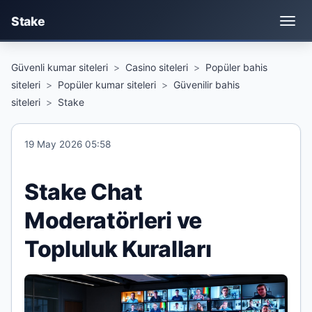
Stake
Güvenli kumar siteleri
>
Casino siteleri
>
Popüler bahis
siteleri
>
Popüler kumar siteleri
>
Güvenilir bahis
siteleri
>
Stake
19 May 2026 05:58
Stake Chat
Moderatörleri ve
Topluluk Kuralları