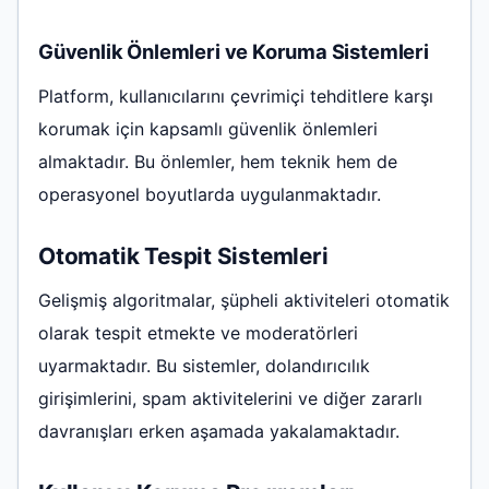
Güvenlik Önlemleri ve Koruma Sistemleri
Platform, kullanıcılarını çevrimiçi tehditlere karşı
korumak için kapsamlı güvenlik önlemleri
almaktadır. Bu önlemler, hem teknik hem de
operasyonel boyutlarda uygulanmaktadır.
Otomatik Tespit Sistemleri
Gelişmiş algoritmalar, şüpheli aktiviteleri otomatik
olarak tespit etmekte ve moderatörleri
uyarmaktadır. Bu sistemler, dolandırıcılık
girişimlerini, spam aktivitelerini ve diğer zararlı
davranışları erken aşamada yakalamaktadır.